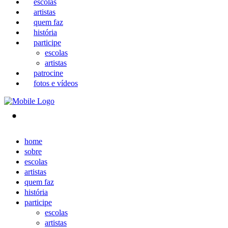
escolas
artistas
quem faz
história
participe
escolas
artistas
patrocine
fotos e vídeos
home
sobre
escolas
artistas
quem faz
história
participe
escolas
artistas