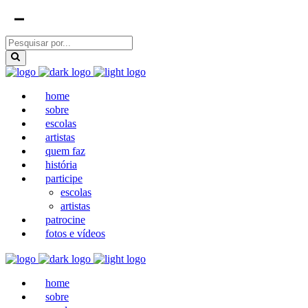
home
sobre
escolas
artistas
quem faz
história
participe
escolas
artistas
patrocine
fotos e vídeos
home
sobre