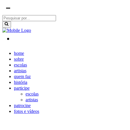
home
sobre
escolas
artistas
quem faz
história
participe
escolas
artistas
patrocine
fotos e vídeos