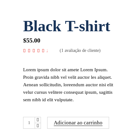
Black T-shirt
$
55.00
(
1
avaliação de cliente)
Avaliado
1
como
4.00
de 5, com
baseado
Lorem ipsum dolor sit amete Lorem Ipsum.
em
avaliação
Proin gravida nibh vel velit auctor les aliquet.
de cliente
Aenean sollicitudin, loreendum auctor nisi elit
velur cursus velitere consequat ipsum, sagittis
sem nibh id elit vulputate.
Adicionar ao carrinho