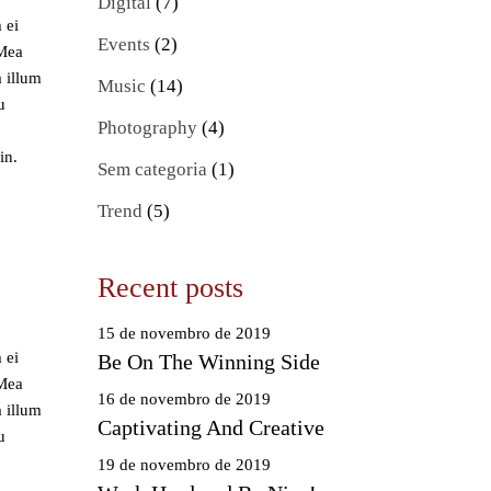
Digital
(7)
 ei
Events
(2)
 Mea
a illum
Music
(14)
u
Photography
(4)
in.
Sem categoria
(1)
Trend
(5)
Recent posts
15 de novembro de 2019
 ei
Be On The Winning Side
 Mea
16 de novembro de 2019
a illum
Captivating And Creative
u
19 de novembro de 2019