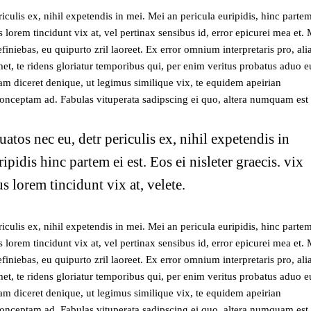
culis ex, nihil expetendis in mei. Mei an pericula euripidis, hinc partem
us lorem tincidunt vix at, vel pertinax sensibus id, error epicurei mea et.
efiniebas, eu quipurto zril laoreet. Ex error omnium interpretaris pro, ali
, te ridens gloriatur temporibus qui, per enim veritus probatus aduo e
am diceret denique, ut legimus similique vix, te equidem apeirian
conceptam ad. Fabulas vituperata sadipscing ei quo, altera numquam est 
os nec eu, detr periculis ex, nihil expetendis in
ipidis hinc partem ei est. Eos ei nisleter graecis. vix
s lorem tincidunt vix at, velete.
culis ex, nihil expetendis in mei. Mei an pericula euripidis, hinc partem
us lorem tincidunt vix at, vel pertinax sensibus id, error epicurei mea et.
efiniebas, eu quipurto zril laoreet. Ex error omnium interpretaris pro, ali
, te ridens gloriatur temporibus qui, per enim veritus probatus aduo e
am diceret denique, ut legimus similique vix, te equidem apeirian
conceptam ad. Fabulas vituperata sadipscing ei quo, altera numquam est