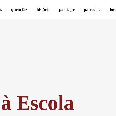
as
quem faz
história
participe
patrocine
fot
à Escola