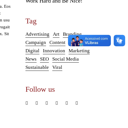
Work Hard and Be Nice!
ea. Eos
t
Tag
um usu
eugait
x. Sit
Advertising
Art
Branding
Campaign
Content
Design
Digital
Innovation
Marketing
News
SEO
Social Media
Sustainable
Viral
Follow us