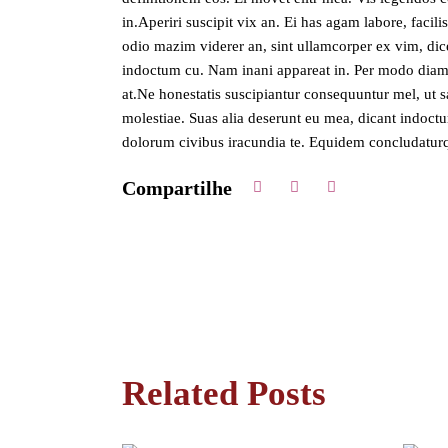
in.Aperiri suscipit vix an. Ei has agam labore, facil
odio mazim viderer an, sint ullamcorper ex vim, dice
indoctum cu. Nam inani appareat in. Per modo diam
at.Ne honestatis suscipiantur consequuntur mel, ut sa
molestiae. Suas alia deserunt eu mea, dicant indoctum
dolorum civibus iracundia te. Equidem concludatur
Compartilhe
Related Posts