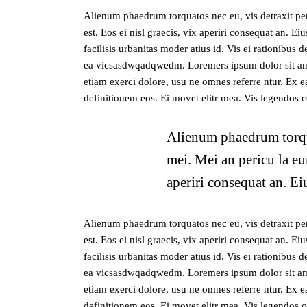
Alienum phaedrum torquatos nec eu, vis detraxit peri
est. Eos ei nisl graecis, vix aperiri consequat an. Ei
facilisis urbanitas moder atius id. Vis ei rationibus d
ea vicsasdwqadqwedm. Loremers ipsum dolor sit amet
etiam exerci dolore, usu ne omnes referre ntur. Ex e
definitionem eos. Ei movet elitr mea. Vis legendos 
Alienum phaedrum torquat
mei. Mei an pericu la eur
aperiri consequat an. Eiu
Alienum phaedrum torquatos nec eu, vis detraxit peri
est. Eos ei nisl graecis, vix aperiri consequat an. Ei
facilisis urbanitas moder atius id. Vis ei rationibus d
ea vicsasdwqadqwedm. Loremers ipsum dolor sit amet
etiam exerci dolore, usu ne omnes referre ntur. Ex e
definitionem eos. Ei movet elitr mea. Vis legendos 