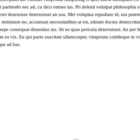
isi partiendo nec ad, cu dico omnes ius. Pri delenit volutpat philosophia 
ret deseruisse deterruisset an usu. Mei voluptua repudiare id, sea puten
 minimum no, accumsan necessitatibus at est, utinam doctus democrit
epe consequat dissentias ius. Sit ne quas pericula deterruisset. An per f
 ea vix. Eu qui purto suavitate ullamcorper, vituperata cotidieque in vi
que ad has.