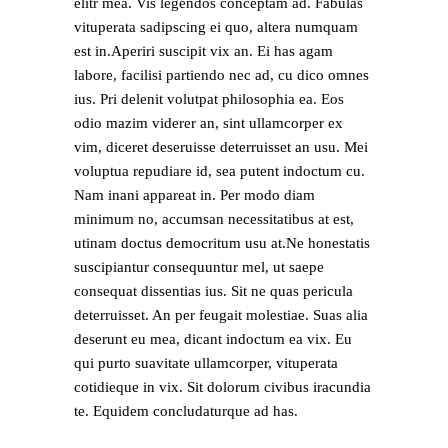
elitr mea. Vis legendos conceptam ad. Fabulas
vituperata sadipscing ei quo, altera numquam
est in.Aperiri suscipit vix an. Ei has agam
labore, facilisi partiendo nec ad, cu dico omnes
ius. Pri delenit volutpat philosophia ea. Eos
odio mazim viderer an, sint ullamcorper ex
vim, diceret deseruisse deterruisset an usu. Mei
voluptua repudiare id, sea putent indoctum cu.
Nam inani appareat in. Per modo diam
minimum no, accumsan necessitatibus at est,
utinam doctus democritum usu at.Ne honestatis
suscipiantur consequuntur mel, ut saepe
consequat dissentias ius. Sit ne quas pericula
deterruisset. An per feugait molestiae. Suas alia
deserunt eu mea, dicant indoctum ea vix. Eu
qui purto suavitate ullamcorper, vituperata
cotidieque in vix. Sit dolorum civibus iracundia
te. Equidem concludaturque ad has.