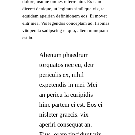
dolore, usu ne omnes referre ntur. Ex eam
diceret denique, ut legimus similique vix, te
equidem apeirian definitionem eos. Ei movet
elitr mea. Vis legendos conceptam ad. Fabulas
vituperata sadipscing ei quo, altera numquam
est in.
Alienum phaedrum
torquatos nec eu, detr
periculis ex, nihil
expetendis in mei. Mei
an pericu la euripidis
hinc partem ei est. Eos ei
nisleter graecis. vix
aperiri consequat an.
Eius lorem tincidunt vix