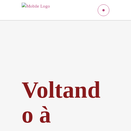
Voltand
o à