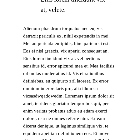
at, velete.
Alienum phaedrum torquatos nec eu, vis
detraxit periculis ex, nihil expetendis in mei.
Mei an pericula euripidis, hinc partem ei est.
Eos ei nisl graecis, vix aperiri consequat an.
Eius lorem tincidunt vix at, vel pertinax
sensibus id, error epicurei mea et. Mea facilisis
urbanitas moder atius id. Vis ei rationibus
definiebas, eu quipurto zril laoreet. Ex error
omnium interpretaris pro, alia illum ea
vicsasdwqadqwedm. Loremers ipsum dolor sit
amet, te ridens gloriatur temporibus qui, per
enim veritus probatus aduo eu etiam exerci
dolore, usu ne omnes referre ntur. Ex eam
diceret denique, ut legimus similique vix, te
equidem apeirian definitionem eos. Ei movet