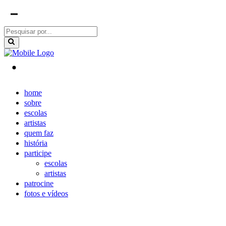
home
sobre
escolas
artistas
quem faz
história
participe
escolas
artistas
patrocine
fotos e vídeos