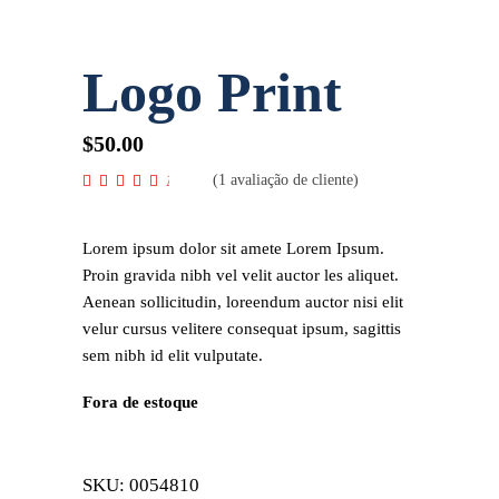
Logo Print
$
50.00
(
1
avaliação de cliente)
Avaliado
1
como
4.00
de 5, com
baseado
Lorem ipsum dolor sit amete Lorem Ipsum.
em
avaliação
Proin gravida nibh vel velit auctor les aliquet.
de cliente
Aenean sollicitudin, loreendum auctor nisi elit
velur cursus velitere consequat ipsum, sagittis
sem nibh id elit vulputate.
Fora de estoque
SKU:
0054810