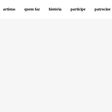
artistas
quem faz
história
participe
patrocine