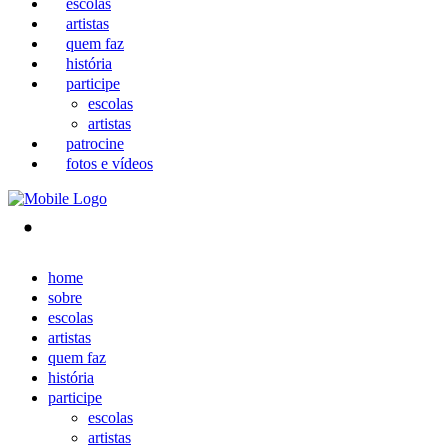
escolas
artistas
quem faz
história
participe
escolas
artistas
patrocine
fotos e vídeos
home
sobre
escolas
artistas
quem faz
história
participe
escolas
artistas