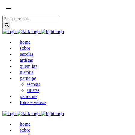
home
sobre
escolas
artistas
quem faz
história
participe
escolas
artistas
patrocine
fotos e vídeos
home
sobre