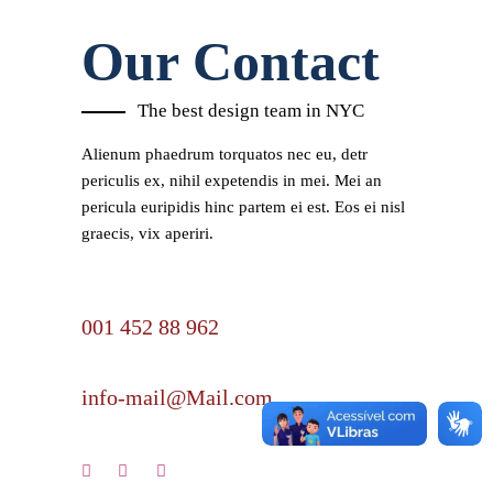
Our Contact
The best design team in NYC
Alienum phaedrum torquatos nec eu, detr
periculis ex, nihil expetendis in mei. Mei an
pericula euripidis hinc partem ei est. Eos ei nisl
graecis, vix aperiri.
Phone
001 452 88 962
E-mail
info-mail@Mail.com
Follow us: