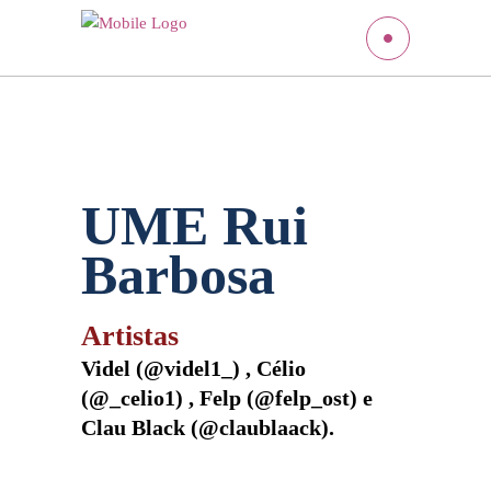
UME Rui
Barbosa
Artistas
Videl (
@videl1_
) , Célio
(
@_celio1
) , Felp (
@felp_ost
) e
Clau Black (
@claublaack
).