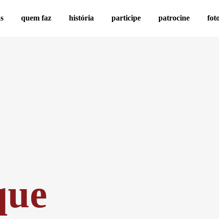
as
quem faz
história
participe
patrocine
fot
que